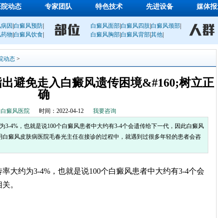
医院动态
专家团队
特色技术
先进设备
媒体报
风病因
|
白癜风预防
|
白癜风面部
|
白癜风四肢
|
白癜风颈部
|
风药物
|
白癜风饮食
|
白癜风胸部
|
白癜风背部
|
其他
|
院动态
>
出避免走入白癜风遗传困境&#160;树立正
确
明白癜风医院
时间：2022-04-12
我要咨询
3-4%，也就是说100个白癜风患者中大约有3-4个会遗传给下一代，因此白癜风
昆明白癜风皮肤病医院毛春光主任在接诊的过程中，就遇到过很多年轻的患者会咨
大约为3-4%，也就是说100个白癜风患者中大约有3-4个会
相关。